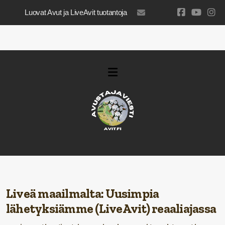
Luovat Avut ja LiveAvit tuotantoja
luovatavut@gmail.com
Liveä maailmalta:
Uusimpia
lähetyksiämme (LiveAvit) reaaliajassa