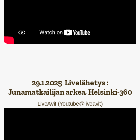
29.1.2025 Livelähetys :
Junamatkailijan arkea,
Helsinki-360
LiveAvit (
Youtube@liveavit
)