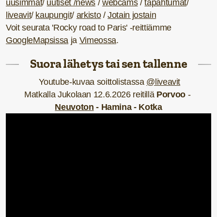
uusimmat
/
uutiset /news
/
webcams
/
tapahtumat
/
liveavit
/
kaupungit
/
arkisto
/
Jotain jostain
Voit seurata 'Rocky road to Paris' -reittiämme
GoogleMapsissa
ja
Vimeossa
.
Suora lähetys tai sen tallenne
Youtube-kuvaa soittolistassa
@liveavit
Matkalla Jukolaan 12.6.2026 reitillä
Porvoo
-
Neuvoton
- Hamina - Kotka