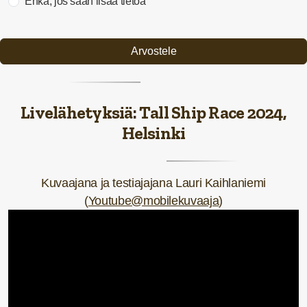
Ehkä, jos saan lisää tietoa
Arvostele
Livelähetyksiä: Tall Ship Race 2024,
Helsinki
Kuvaajana ja testiajajana Lauri Kaihlaniemi
(
Youtube@mobilekuvaaja
)