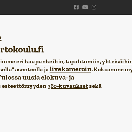
2
tokoulu.fi
ttimme eri
kaupunkeihin
, tapahtumiin,
yhteisöihi
livekameroin
.
sella" asenteella ja
Kokoamme my
ulossa uusia elokuva- ja
s esteettömyyden
360-kuvaukset
sekä