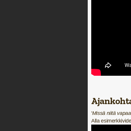
Ajankohta
'
Missä niitä vapaa
Alla esimerkkivid