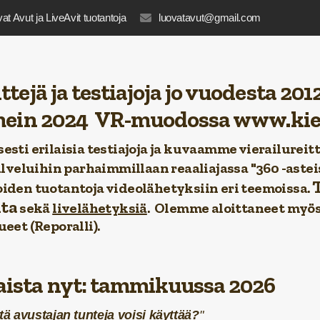
at Avut ja LiveAvit tuotantoja
luovatavut@gmail.com
ttejä ja testiajoja jo vuodesta
201
imein
2024
VR-muodossa
www.kier
esti erilaisia testiajoja ja kuvaamme vierailurei
palveluihin parhaimmillaan reaaliajassa
"360 -astei
T
iden tuotantoja videolähetyksiin eri teemoissa.
ita
sekä
livelähetyksiä
. Olemme aloittaneet myö
eet (Reporalli).
ista nyt: tammikuussa 2026
tä avustajan tunteja voisi käyttää?
"