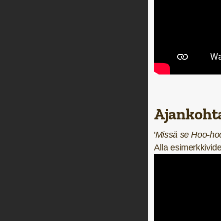
Ajankohta
'
Missä se Hoo-hoo
Alla esimerkkivid