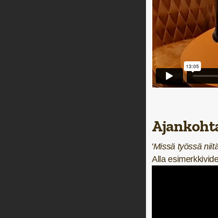
Ajankohta
'
Missä työssä niitä
Alla esimerkkivi