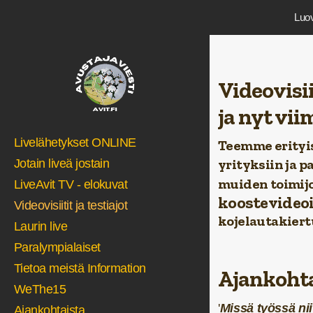
Luov
Videovisii
ja nyt vi
Livelähetykset ONLINE
Teemme erityis
yrityksiin ja 
Jotain liveä jostain
muiden toimijo
LiveAvit TV - elokuvat
koostevideo
Videovisiitit ja testiajot
kojelautakiertu
Laurin live
Paralympialaiset
Tietoa meistä Information
Ajankohta
WeThe15
'
Missä työssä nii
Ajankohtaista