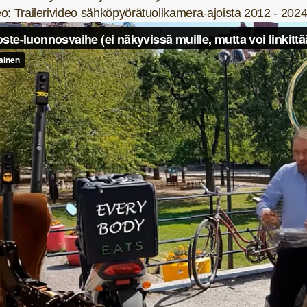
eo: Trailerivideo sähköpyörätuolikamera-ajoista 2012 - 202