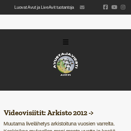
Luovat Avut ja LiveAvit tuotantoja
luovatavut@gmail.com
Videovisiitit
:
Arkisto
2012
->
Muutama livelähetys arkistoituna vuosien varrelta.