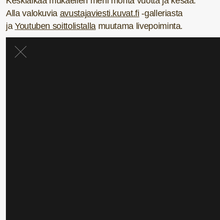
Keskiaikaa mukaellen meni monta vuotta ja kesää.
Alla valokuvia
avustajaviesti.kuvat.fi
-galleriasta
ja
Youtuben soittolistalla
muutama livepoiminta.