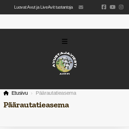
Luovat Avut ja LiveAvit tuotantoja
luovatavut@gmail.com
Etusivu
Päärautatieasema
Päärautatieasema