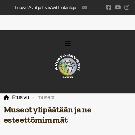
Luovat Avut ja LiveAvit tuotantoja
luovatavut@gmail.com
Etusivu
museot
Museot ylipäätään ja ne
esteettömimmät