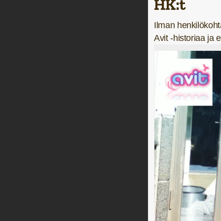
HK:t
Ilman henkilökohta
Avit -historiaa j