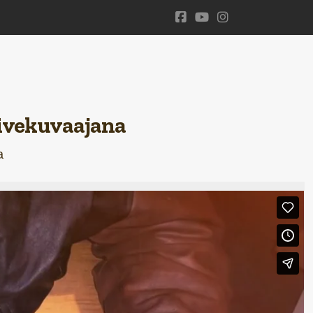
 livekuvaajana
a