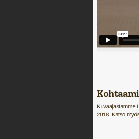
Kohtaami
Kuvaajastamme La
2018. Katso myö