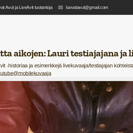
at Avut ja LiveAvit tuotantoja
luovatavut@gmail.com
tta aikojen
: Lauri testiajajana ja
it -historiaa ja esimerkkejä livekuvaaja/testiajajan kohteist
utube@mobilekuvaaja