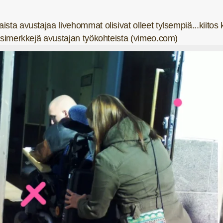
ista avustajaa livehommat olisivat olleet tylsempiä...kiitos 
a esimerkkejä avustajan työkohteista (vimeo.com)