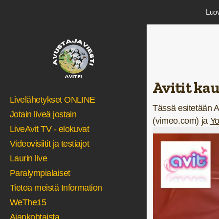
Luov
Avitit kau
Livelähetykset ONLINE
Tässä esitetään Av
Jotain liveä jostain
(vimeo.com) ja
Yo
LiveAvit TV - elokuvat
Videovisiitit ja testiajot
Laurin live
Paralympialaiset
Tietoa meistä Information
WeThe15
Ajankohtaista