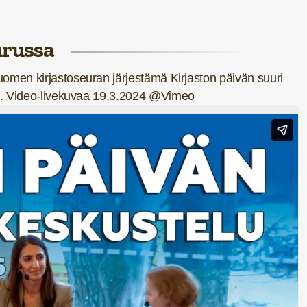
urussa
Suomen kirjastoseuran järjestämä Kirjaston päivän suuri
sa. Video-livekuvaa 19.3.2024
@Vimeo