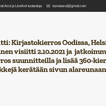
at Avut ja LiveAvit tuotantoja
luovatavut@gmail.com
tti
: Kirjastokierros Oodissa, Hels
en visiitti 2.10.2021 ja jatkoim
ros suunnitteilla
ja lisää
360-kier
nkkejä
kerätään sivun alareunaan