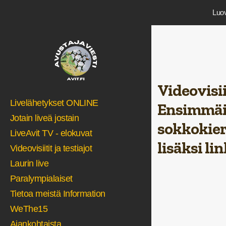
Luov
Videovisii
Livelähetykset ONLINE
Ensimmäin
Jotain liveä jostain
sokkokier
LiveAvit TV - elokuvat
lisäksi
li
Videovisiitit ja testiajot
Laurin live
Paralympialaiset
Tietoa meistä Information
WeThe15
Ajankohtaista