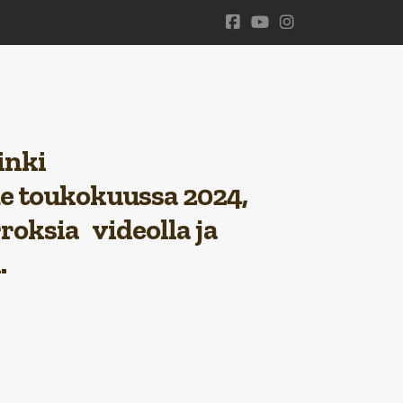
inki
me toukokuussa 2024,
roksia videolla
ja
.