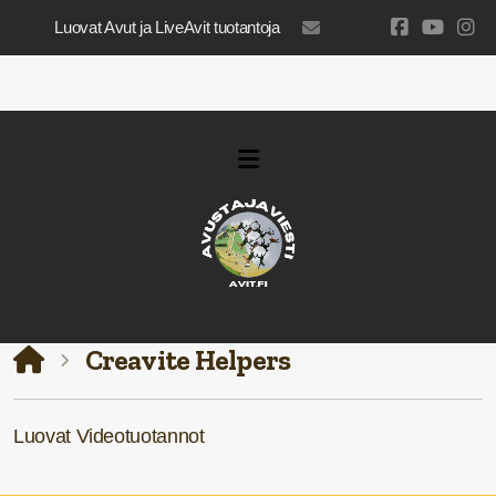
Luovat Avut ja LiveAvit tuotantoja
luovatavut@gmail.com
Creavite Helpers
Luovat Videotuotannot