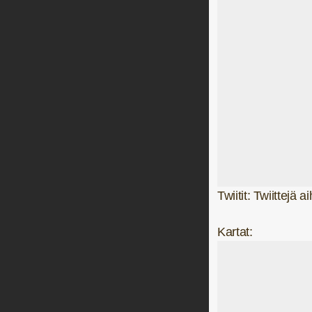
Twiitit: Twiittejä
Kartat: