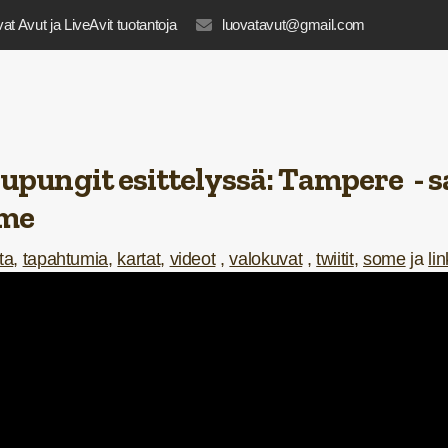
at Avut ja LiveAvit tuotantoja
luovatavut@gmail.com
upungit esittelyssä:
Tampere - s
mme
ta
,
tapahtumia
,
kartat
,
videot
,
valokuvat
,
twiitit
,
some
ja
lin