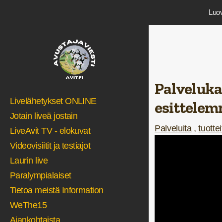
Luov
Palveluka
Livelähetykset ONLINE
esittele
Jotain liveä jostain
Palveluita
,
tuottei
LiveAvit TV - elokuvat
Videovisiitit ja testiajot
Laurin live
Paralympialaiset
Tietoa meistä Information
WeThe15
Ajankohtaista