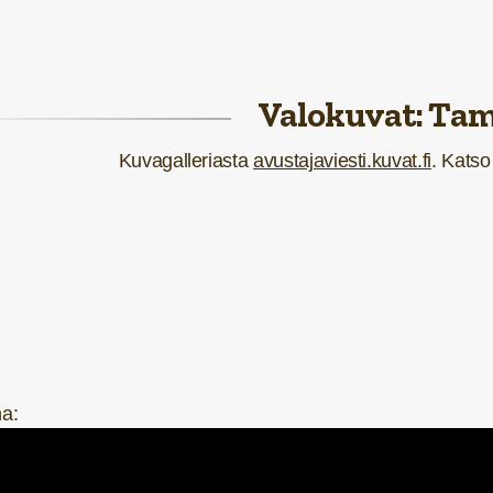
Valokuvat: Ta
Kuvagalleriasta
avustajaviesti.kuvat.fi
. Kats
na: