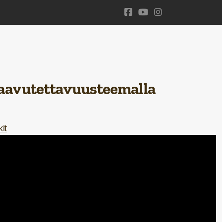
aavutettavuusteemalla
kit