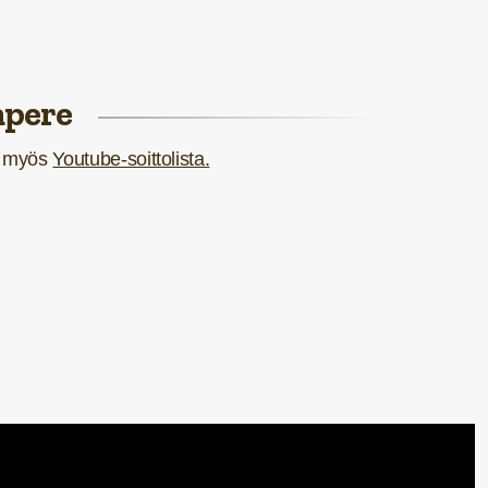
mpere
o myös
Youtube-soittolista.