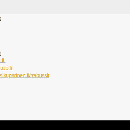
g
g
.fi
alo.fi
ikuparinen.fi/trebussit