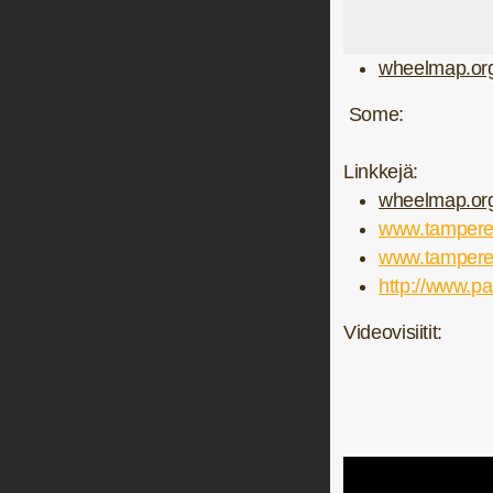
wheelmap.or
Some:
Linkkejä:
wheelmap.or
www.tampere
www.tamperet
http://www.pas
Videovisiitit: